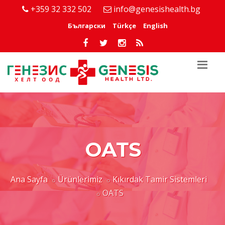
+359 32 332 502
info@genesishealth.bg
Български
Türkçe
English
OATS
Ana Sayfa
Ürünlerimiz
Kıkırdak Tamir Sistemleri
OATS