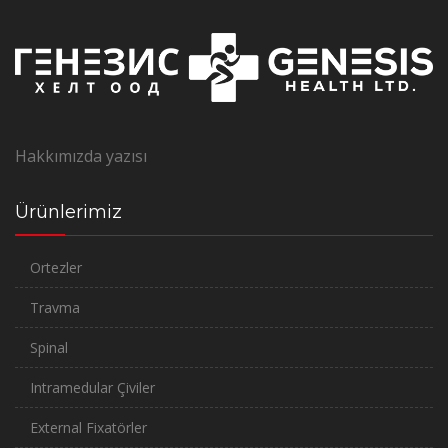
Hakkımızda yazısı
Ürünlerimiz
Ortezler
Travma
Spinal
Intramedular Çiviler
External Fixatörler