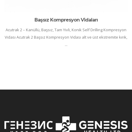
Başsız Kompresyon Vidaları
Acutrak 2 – Kanüllü, Başsız, Tam Yivli, Konik Self Drilling Kompresyon
Vidası Acutrak 2 Başsız Kompresyon Vidası alt ve üst ekstremite kırık,
...