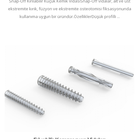
Snap-Off Kırılabilir Küçük Kemik VidasıSnap-Off vidalar, alt ve üst
ekstremite kırık, füzyon ve ekstremite osteotomisi fiksasyonunda
kullanıma uygun bir üründür.ÖzelliklerDüşük profilli ...