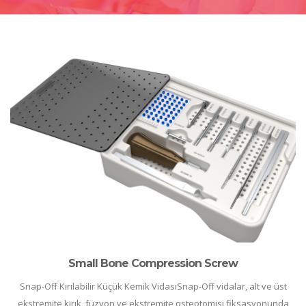
Small Bone Compression Screw
Snap-Off Kırılabilir Küçük Kemik VidasıSnap-Off vidalar, alt ve üst
ekstremite kırık, füzyon ve ekstremite osteotomisi fiksasyonunda