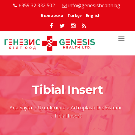
+359 32 332 502
info@genesishealth.bg
Български
Türkçe
English
Tibial Insert
Ana Sayfa
Ürünlerimiz
Artroplasti Diz Sistemi
Tibial Insert